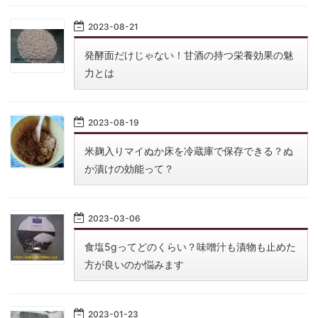
2023
-
08
-
21
発酵面だけじゃない！甘酒の持つ栄養効果の魅
力とは
2023
-
08
-
19
米麹入りマイぬか床を冷蔵庫で保存できる？ぬ
か漬けの効能って？
2023
-
03
-
06
食塩5gってどのくらい？味噌汁も漬物も止めた
方が良いのか悩みます
2023
-
01
-
23