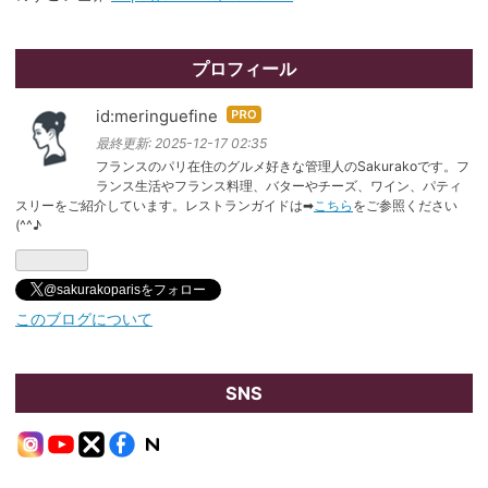
プロフィール
id:meringuefine
はて
なブ
最終更新:
2025-12-17 02:35
ログ
フランスのパリ在住のグルメ好きな管理人のSakurakoです。フ
ランス生活やフランス料理、バターやチーズ、ワイン、パティ
Pro
スリーをご紹介しています。レストランガイドは➡
こちら
をご参照ください
(^^♪
@sakurakoparisをフォロー
このブログについて
SNS