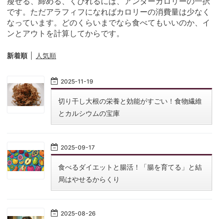
瘦せる、締める、くびれるには、アンダーカロリーの一択
です。ただアラフィフになればカロリーの消費量は少なく
なっています。どのくらいまでなら食べてもいいのか、イ
ンとアウトを計算してからです。
新着順
人気順
2025
-
11
-
19
切り干し大根の栄養と効能がすごい！食物繊維
とカルシウムの宝庫
2025
-
09
-
17
食べるダイエットと腸活！「腸を育てる」と結
局はやせるからくり
2025
-
08
-
26