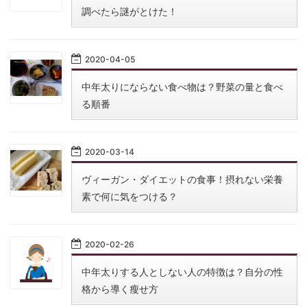
調べたら謎がとけた！
2020
-
04
-
05
中年太りにならない食べ物は？野菜の量と食べ
る順番
2020
-
03
-
14
ヴィーガン・ダイエットの食事！摂れない栄養
素で何に気をつける？
2020
-
02
-
26
中年太りする人としない人の特徴は？自分の性
格から導く瘦せ方