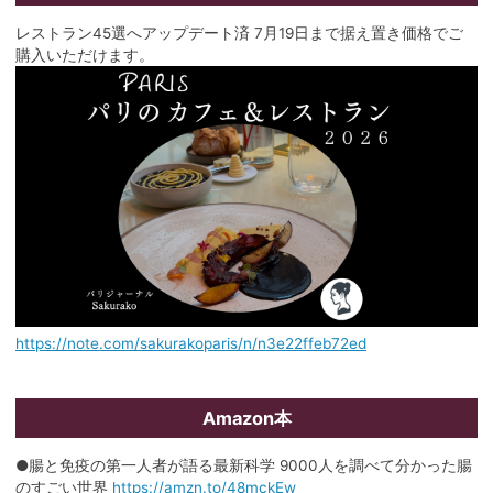
レストラン45選へアップデート済 7月19日まで据え置き価格でご
購入いただけます。
https://note.com/sakurakoparis/n/n3e22ffeb72ed
Amazon本
●腸と免疫の第一人者が語る最新科学 9000人を調べて分かった腸
のすごい世界
https://amzn.to/48mckEw