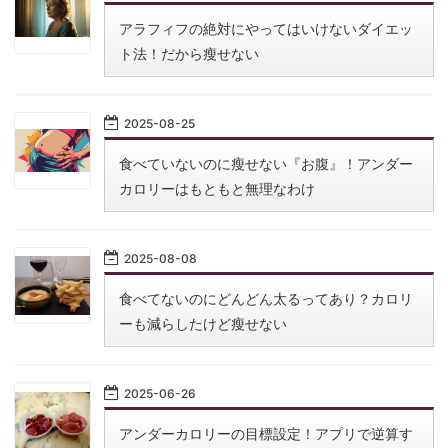
アラフィフの絶対にやってはいけないダイエッ
ト法！だから瘦せない
2025
-
08
-
25
食べていないのに瘦せない『お腹』！アンダー
カロリーはもともと無理なわけ
2025
-
08
-
08
食べてないのにどんどん太るってあり？カロリ
ーも減らしたけど瘦せない
2025
-
06
-
26
アンダーカロリーの目標設定！アプリで逆算す